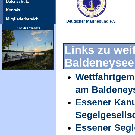
Datenschutz
Kontakt
Mitgliederbereich
Deutscher Marinebund e.V.
Bild des Monats
Links zu wei
Baldeneysee
Wettfahrtgem
am Baldeney
Essener Kan
Segelgesellsc
Essener Segl