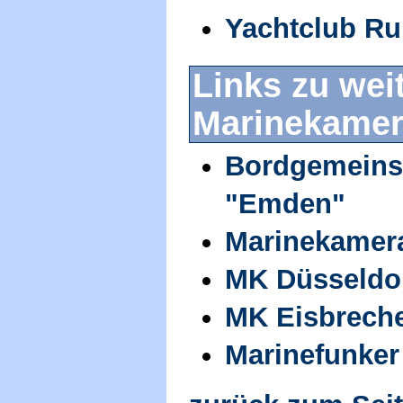
Yachtclub Ru
Links zu wei
Marinekamer
Bordgemeinsc
"Emden"
Marinekamera
MK Düsseldo
MK Eisbrecher
Marinefunker