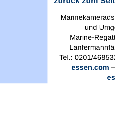
zurück zum Sei
Marinekameradsc
und Umg
Marine-Regatt
Lanfermannfä
Tel.: 0201/46853
essen.com
—
e