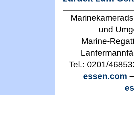
Marinekameradsc
und Umg
Marine-Regatt
Lanfermannfä
Tel.: 0201/46853
essen.com
—
e