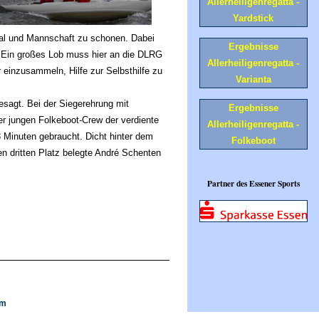
Allerheiligenregatta -
Yardstick
rial und Mannschaft zu schonen. Dabei
Ergebnisse
n. Ein großes Lob muss hier an die DLRG
Allerheiligenregatta -
einzusammeln, Hilfe zur Selbsthilfe zu
Varianta
sagt. Bei der Siegerehrung mit
Ergebnisse
r jungen Folkeboot-Crew der verdiente
Allerheiligenregatta -
 Minuten gebraucht. Dicht hinter dem
Folkeboot
n dritten Platz belegte André Schenten
Partner des Essener Sports
om