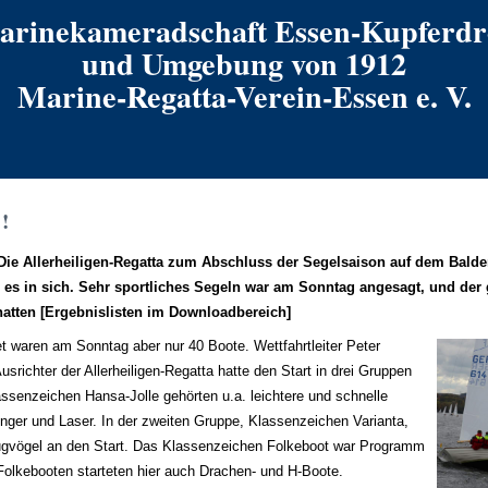
arinekameradschaft Essen-Kupferdr
und Umgebung von 1912
Marine-Regatta-Verein-Essen e. V.
!
 Die Allerheiligen-Regatta zum Abschluss der Segelsaison auf dem Bald
 es in sich. Sehr sportliches Segeln war am Sonntag angesagt, und der 
t hatten [Ergebnislisten im Downloadbereich]
t waren am Sonntag aber nur 40 Boote. Wettfahrtleiter Peter
srichter der Allerheiligen-Regatta hatte den Start in drei Gruppen
assenzeichen Hansa-Jolle gehörten u.a. leichtere und schnelle
onger und Laser. In der zweiten Gruppe, Klassenzeichen Varianta,
zugvögel an den Start. Das Klassenzeichen Folkeboot war Programm
 Folkebooten starteten hier auch Drachen- und H-Boote.