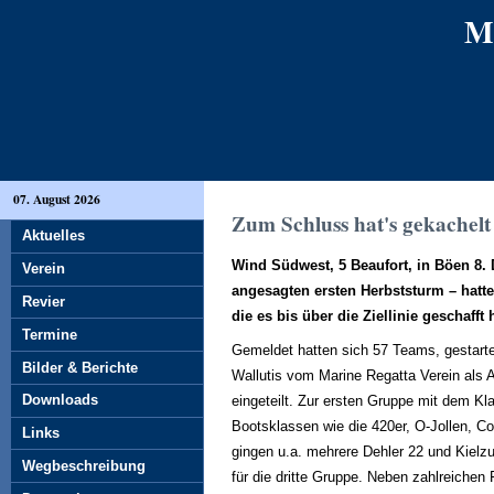
M
07. August 2026
Zum Schluss hat's gekachelt 
Aktuelles
Wind Südwest, 5 Beaufort, in Böen 8.
Verein
angesagten ersten Herbststurm – hatte
Revier
die es bis über die Ziellinie geschaff
Termine
Gemeldet hatten sich 57 Teams, gestarte
Bilder & Berichte
Wallutis vom Marine Regatta Verein als Au
Downloads
eingeteilt. Zur ersten Gruppe mit dem Kl
Bootsklassen wie die 420er, O-Jollen, C
Links
gingen u.a. mehrere Dehler 22 und Kiel
Wegbeschreibung
für die dritte Gruppe. Neben zahlreichen