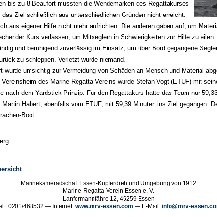
Böen bis zu 8 Beaufort mussten die Wendemarken des Regattakurses
das Ziel schließlich aus unterschiedlichen Gründen nicht erreicht:
ich aus eigener Hilfe nicht mehr aufrichten. Die anderen gaben auf, um Mate
rechender Kurs verlassen, um Mitseglern in Schwierigkeiten zur Hilfe zu eile
ändig und beruhigend zuverlässig im Einsatz, um über Bord gegangene Segler 
urück zu schleppen. Verletzt wurde niemand.
hrt wurde umsichtig zur Vermeidung von Schäden an Mensch und Material abge
Vereinsheim des Marine Regatta Vereins wurde Stefan Vogt (ETUF) mit seine
e nach dem Yardstick-Prinzip. Für den Regattakurs hatte das Team nur 59,33
 Martin Habert, ebenfalls vom ETUF, mit 59,39 Minuten ins Ziel gegangen. De
rachen-Boot.
berg
ersicht
Marinekameradschaft Essen-Kupferdreh und Umgebung von 1912
Marine-Regatta-Verein-Essen e. V.
Lanfermannfähre 12, 45259 Essen
el.: 0201/468532 — Internet:
www.mrv-essen.com
— E-Mail:
info@mrv-essen.c