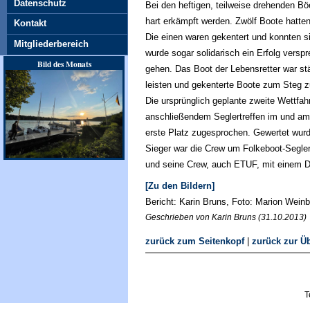
Datenschutz
Bei den heftigen, teilweise drehenden 
hart erkämpft werden. Zwölf Boote hatten 
Kontakt
Die einen waren gekentert und konnten s
Mitgliederbereich
wurde sogar solidarisch ein Erfolg versp
Bild des Monats
gehen. Das Boot der Lebensretter war st
leisten und gekenterte Boote zum Steg z
Die ursprünglich geplante zweite Wettfa
anschließendem Seglertreffen im und am 
erste Platz zugesprochen. Gewertet wurd
Sieger war die Crew um Folkeboot-Segler
und seine Crew, auch ETUF, mit einem D
[Zu den Bildern]
Bericht: Karin Bruns, Foto: Marion Wein
Geschrieben von Karin Bruns (31.10.2013)
zurück zum Seitenkopf
|
zurück zur Üb
T