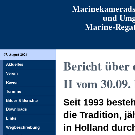
Marinekamerads
und Umg
Marine-Regatt
07. August 2026
Bericht über 
Aktuelles
Verein
II vom 30.09.
Revier
Termine
Seit 1993 beste
Bilder & Berichte
Downloads
die Tradition, j
Links
in Holland dur
Wegbeschreibung