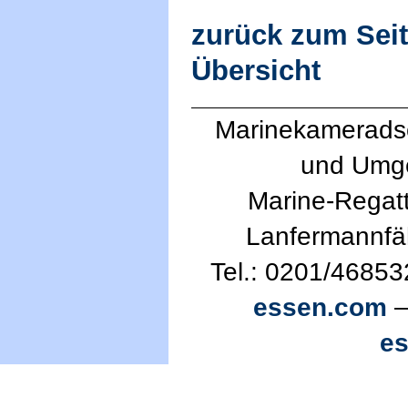
zurück zum Sei
Übersicht
Marinekameradsc
und Umg
Marine-Regatt
Lanfermannfä
Tel.: 0201/46853
essen.com
—
e