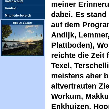
Datenschutz
meiner Erinneru
Kontakt
dabei. Es stand
Mitgliederbereich
auf dem Program
Bild des Monats
Andijk, Lemmer,
Plattboden), W
reichte die Zeit
Texel, Terschell
meistens aber b
altvertrauten Zi
Workum, Makku
Enkhuizen, Hoo