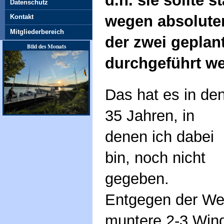
d.h. sie sollte s
Datenschutz
wegen absoluter
Kontakt
Mitgliederbereich
der zwei geplan
Bild des Monats
durchgeführt w
Das hat es in de
35 Jahren, in
denen ich dabei
bin, noch nicht
gegeben.
Entgegen der Wet
muntere 2-3 Win