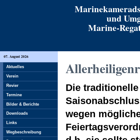
Marinekamerads
und Umg
Marine-Regatt
07. August 2026
Allerheiligen
Aktuelles
Verein
Die traditionell
Revier
Termine
Saisonabschluss
Bilder & Berichte
wegen mögliche
Downloads
Links
Feiertagsverord
Wegbeschreibung