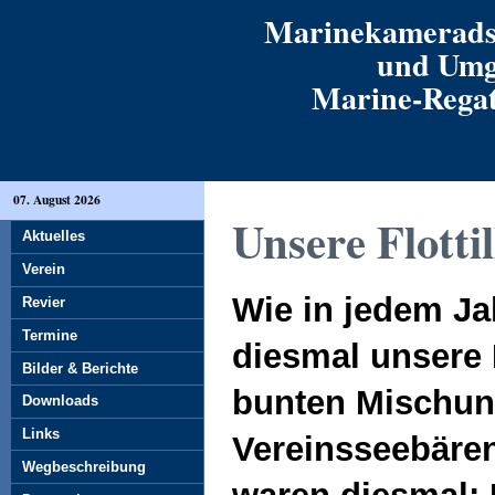
Marinekamerads
und Umg
Marine-Regatt
07. August 2026
Unsere Flottil
Aktuelles
Verein
Wie in jedem Jah
Revier
Termine
diesmal unsere F
Bilder & Berichte
bunten Mischun
Downloads
Links
Vereinsseebären
Wegbeschreibung