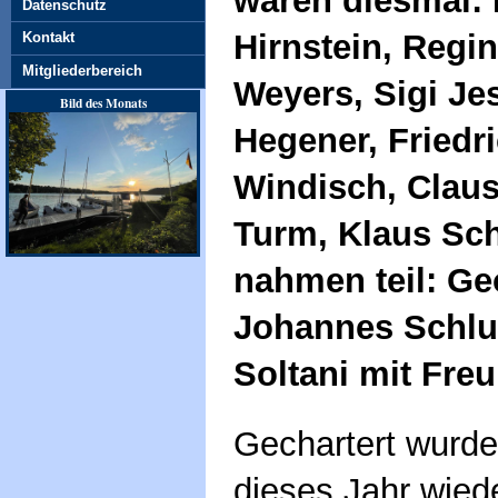
waren diesmal: B
Datenschutz
Hirnstein, Regi
Kontakt
Mitgliederbereich
Weyers, Sigi Je
Bild des Monats
Hegener, Friedri
Windisch, Claus
Turm, Klaus Sch
nahmen teil: Ge
Johannes Schlu
Soltani mit Fre
Gechartert wurde
dieses Jahr wied