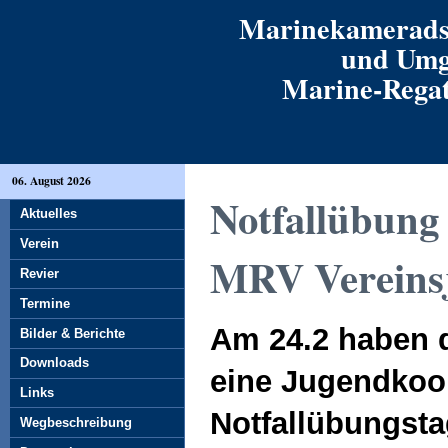
Marinekamerads
und Umg
Marine-Regatt
06. August 2026
Notfallübung
Aktuelles
Verein
MRV Vereins
Revier
Termine
Am 24.2 haben d
Bilder & Berichte
Downloads
eine Jugendkoop
Links
Notfallübungst
Wegbeschreibung