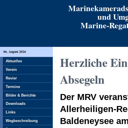
Marinekamerads
und Umg
Marine-Regatt
06. August 2026
Herzliche Ei
Aktuelles
Verein
Absegeln
Revier
Termine
Der MRV veranst
Bilder & Berichte
Downloads
Allerheiligen-R
Links
Baldeneysee am
Wegbeschreibung