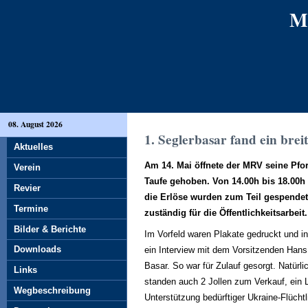
M
08. August 2026
1. Seglerbasar fand ein brei
Aktuelles
Am 14. Mai öffnete der MRV seine Pfor
Verein
Taufe gehoben. Von 14.00h bis 18.00h 
Revier
die Erlöse wurden zum Teil gespendet
Termine
zuständig für die Öffentlichkeitsarbeit.
Bilder & Berichte
Im Vorfeld waren Plakate gedruckt und 
Downloads
ein Interview mit dem Vorsitzenden Hans
Basar. So war für Zulauf gesorgt. Natürli
Links
standen auch 2 Jollen zum Verkauf, ein
Wegbeschreibung
Unterstützung bedürftiger Ukraine-Flüc