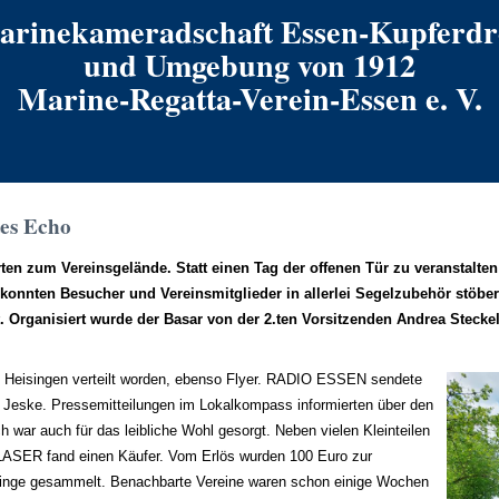
arinekameradschaft Essen-Kupferdr
und Umgebung von 1912
Marine-Regatta-Verein-Essen e. V.
tes Echo
ten zum Vereinsgelände. Statt einen Tag der offenen Tür zu veranstalten
konnten Besucher und Vereinsmitglieder in allerlei Segelzubehör stöber
. Organisiert wurde der Basar von der 2.ten Vorsitzenden Andrea Steck
in Heisingen verteilt worden, ebenso Flyer. RADIO ESSEN sendete
 Jeske. Pressemitteilungen im Lokalkompass informierten über den
ch war auch für das leibliche Wohl gesorgt. Neben vielen Kleinteilen
 LASER fand einen Käufer. Vom Erlös wurden 100 Euro zur
htlinge gesammelt. Benachbarte Vereine waren schon einige Wochen