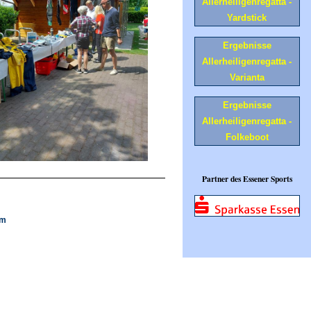
Allerheiligenregatta -
Yardstick
Ergebnisse
Allerheiligenregatta -
Varianta
Ergebnisse
Allerheiligenregatta -
Folkeboot
Partner des Essener Sports
om